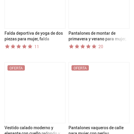
Falda deportiva de yoga de dos
Pantalones de montar de
piezas para mujer, falda
primavera y verano para mujer,
adelgazante para abrazar la
pantalones de montar de
11
20
cadera, falda de tenis para
silicona ajustados y elásticos de
fitness al aire libre, falda de
punto, pantalones de montar
yoga con protección solar
ajustados, transpirables
OFERTA
OFERTA
Vestido calado moderno y
Pantalones vaqueros de calle
elegante con cuello redondo y
para mujer con perlas