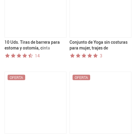
10 Uds. Tiras de barrera para
Conjunto de Yoga sin costuras
estoma y ostomía, cinta
para mujer, trajes de
adhesiva para fijación a presión,
entrenamiento para gimnasio,
14
3
bolsa de colostomía a prueba de
ropa atlética, Legging, sujetador
fugas, tira de barrera
de Fitness, Top corto, trajes
deportivos de manga larga, 2/3
Uds.
OFERTA
OFERTA