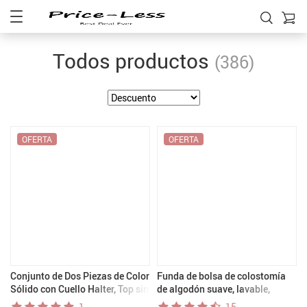
Todos productos
(386)
OFERTA
OFERTA
Conjunto de Dos Piezas de Color
Funda de bolsa de colostomía
Sólido con Cuello Halter, Top sin
de algodón suave, lavable,
Mangas Cruzado y Pantalones
reutilizable, transpirable, funda
1
15