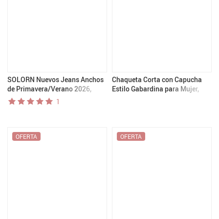
SOLORN Nuevos Jeans Anchos
Chaqueta Corta con Capucha
de Primavera/Verano 2026,
Estilo Gabardina para Mujer,
Versátiles, Elegantes y
Chaqueta de Transición,
1
Casuales, Estilo Retro de los 90
Sudadera Casual con Capucha,
Abrigo Corto
OFERTA
OFERTA