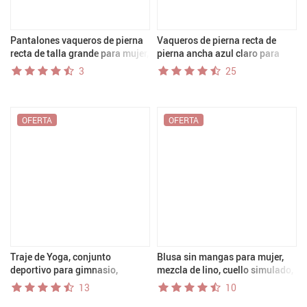
Pantalones vaqueros de pierna
Vaqueros de pierna recta de
recta de talla grande para mujer,
pierna ancha azul claro para
pantalones acampanados
mujer: pantalones vaqueros
3
25
adelgazantes de otoño,
elegantes y cómodos para una
pantalones de moda, longitud
moda sin esfuerzo
de nueve puntos, novedad de
2025
OFERTA
OFERTA
Traje de Yoga, conjunto
Blusa sin mangas para mujer,
deportivo para gimnasio,
mezcla de lino, cuello simulado,
Sujetador deportivo sin
corte relajado
13
10
costuras de alto impacto,