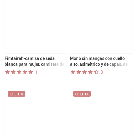
Fimtairah-camisa de seda
Mono sin mangas con cuello
blanca para mujer, camiseta de
alto, asimétrico y de capas, de
manga corta de alta gama, top
pierna ancha para mujer,
1
3
de seda de morera, 6A, 25MM,
elegante para eventos formales
primavera, verano, 2024
de noche.
OFERTA
OFERTA