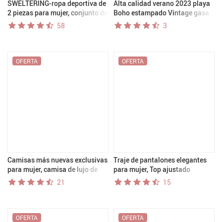
SWELTERING-ropa deportiva de
Alta calidad verano 2023 playa
2 piezas para mujer, conjunto de
Boho estampado Vintage gasa
Yoga, ropa de gimnasio, trajes
vestido con cuello en V elegante
58
3
de Yoga, conjunto de Fitness,
bata de fiesta Vestidos de
chándales, Sujetador deportivo,
diseñador Vestidos Midi sueltos
mallas de gimnasio
OFERTA
OFERTA
Camisas más nuevas exclusivas
Traje de pantalones elegantes
para mujer, camisa de lujo de
para mujer, Top ajustado
manga larga con solapa, camisa
informal con cuello vuelto +
21
15
de satén con estampado de
Pantalones largos de pierna
dinero antiguo, camisa de
ancha con cremallera en la
diseño de marca, blusa OL руба
cintura, conjunto de trajes de
verano a la moda, 2 uds.
OFERTA
OFERTA