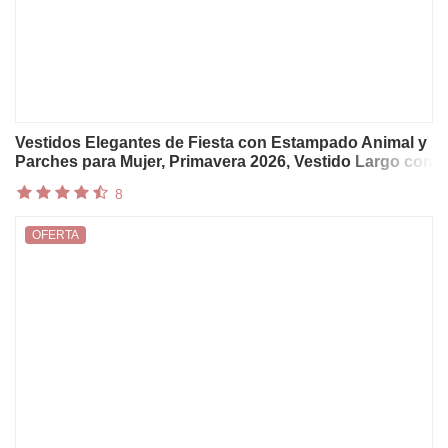
Vestidos Elegantes de Fiesta con Estampado Animal y
Parches para Mujer, Primavera 2026, Vestido Largo con
Cuello Halter y Abertura Lateral, Vestido Maxi sin
8
Mangas para Vacaciones de Verano
OFERTA