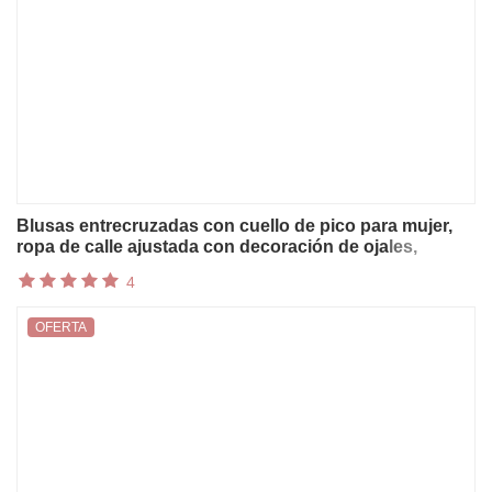
Blusas entrecruzadas con cuello de pico para mujer,
ropa de calle ajustada con decoración de ojales,
camiseta nueva lisa de manga larga para otoño 2026
4
OFERTA