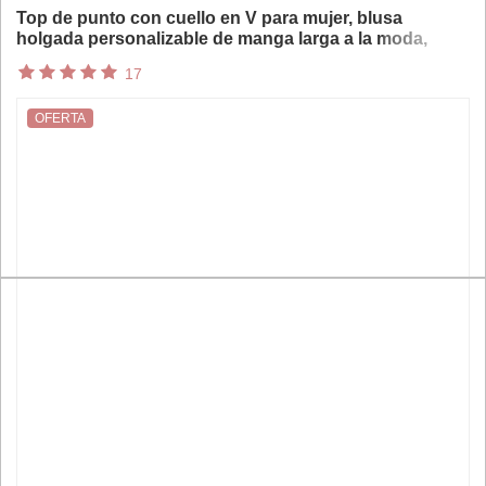
Top de punto con cuello en V para mujer, blusa
holgada personalizable de manga larga a la moda,
Tops de talla grande, blusa lisa de manga larga con
17
cuello en V para otoño y verano
OFERTA