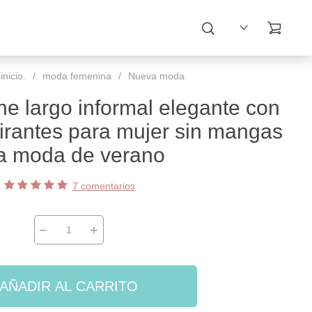
nicio.
/
moda femenina
/
Nueva moda
he largo informal elegante con
irantes para mujer sin mangas
la moda de verano
7 comentarios
−
+
AÑADIR AL CARRITO