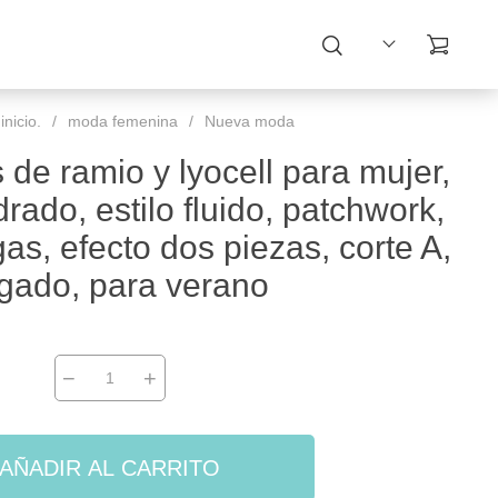
nicio.
/
moda femenina
/
Nueva moda
de ramio y lyocell para mujer,
rado, estilo fluido, patchwork,
gas, efecto dos piezas, corte A,
gado, para verano
−
+
AÑADIR AL CARRITO