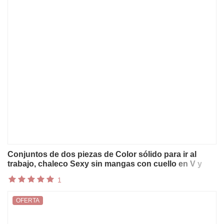
Conjuntos de dos piezas de Color sólido para ir al
trabajo, chaleco Sexy sin mangas con cuello en V y
pantalones de pierna ancha, traje de vacaciones
1
ajustado elegante para mujer
OFERTA