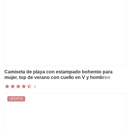
Camiseta de playa con estampado bohemio para
mujer, top de verano con cuello en V y hombros
descubiertos, camisetas sexys con aberturas, blusas
3
de manga corta para vacaciones, Mujer
OFERTA