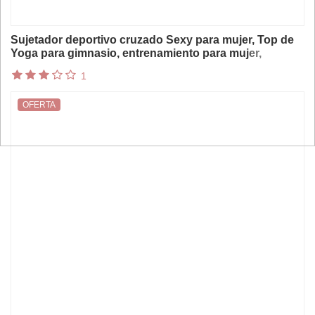
Sujetador deportivo cruzado Sexy para mujer, Top de
Yoga para gimnasio, entrenamiento para mujer,
sujetador de Yoga para correr, ropa interior deportiva
1
elástica para mujer, camiseta sin mangas para
entrenamiento físico
OFERTA