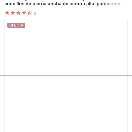
sencillos de pierna ancha de cintura alta, pantalones
holgados finos informales con silueta para mujer,
9
Vintage
OFERTA