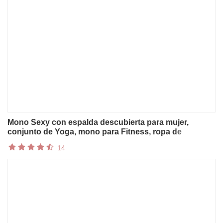
Mono Sexy con espalda descubierta para mujer,
conjunto de Yoga, mono para Fitness, ropa de
gimnasio, monos, vestido de baile, ropa deportiva de
14
entrenamiento