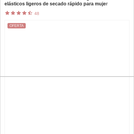
elásticos ligeros de secado rápido para mujer
Pantalones casuales atléticos de trabajo de cintura alta
48
5 bolsillos
OFERTA