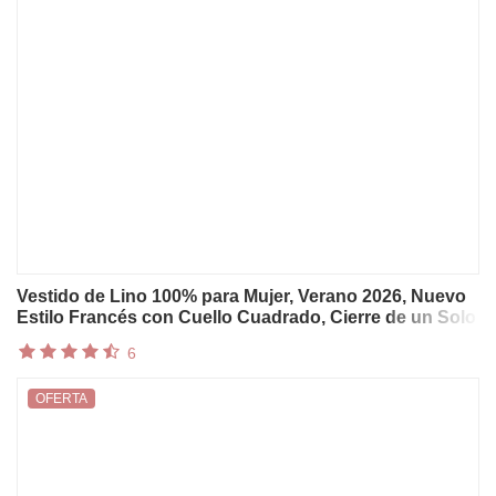
Vestido de Lino 100% para Mujer, Verano 2026, Nuevo
Estilo Francés con Cuello Cuadrado, Cierre de un Solo
Botón, Vestido Blanco Informal para Vacaciones,
6
Vestidos Cortos
OFERTA