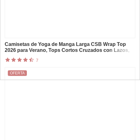
Camisetas de Yoga de Manga Larga CSB Wrap Top
2026 para Verano, Tops Cortos Cruzados con Lazos,
Camisetas Deportivas para Mujer, para Entrenamiento,
7
Ballet, Gimnasio, Actividad Física
OFERTA