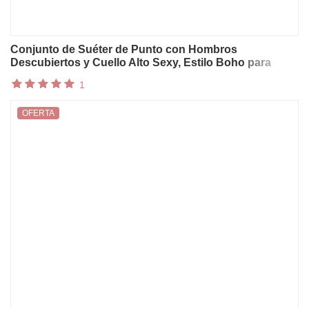
Conjunto de Suéter de Punto con Hombros
Descubiertos y Cuello Alto Sexy, Estilo Boho para
Mujer, Pantalones de Cintura Alta con Lazos, Traje
1
Holgado para Vacaciones de Primavera/Verano
OFERTA