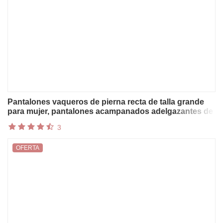
Pantalones vaqueros de pierna recta de talla grande
para mujer, pantalones acampanados adelgazantes de
otoño, pantalones de moda, longitud de nueve puntos,
3
novedad de 2025
OFERTA