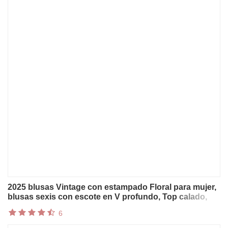
2025 blusas Vintage con estampado Floral para mujer,
blusas sexis con escote en V profundo, Top calado,
jerséis de otoño, camisas bohemias de manga larga,
6
ropa femenina