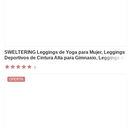
SWELTERING Leggings de Yoga para Mujer, Leggings
Deportivos de Cintura Alta para Gimnasio, Leggings de
Fitness con Efecto Levanta Glúteos, Leggings
4
Ajustados para Entrenamiento y Running
OFERTA