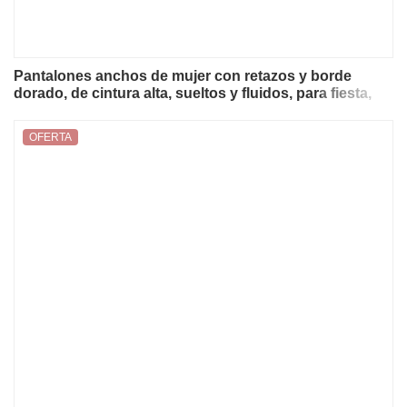
Pantalones anchos de mujer con retazos y borde
dorado, de cintura alta, sueltos y fluidos, para fiesta,
estilo bohemio, casual, para vacaciones, primavera y
verano 2026
OFERTA