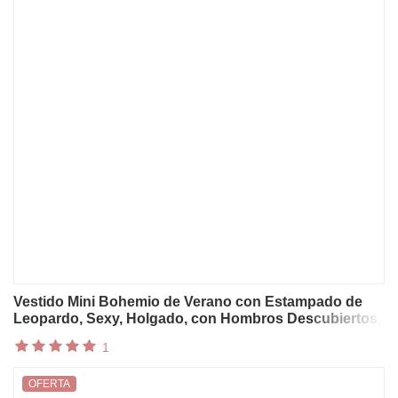
Vestido Mini Bohemio de Verano con Estampado de
Leopardo, Sexy, Holgado, con Hombros Descubiertos,
Estilo A-Line, para Mujer, Vestido de Playa con Media
1
Manga Hueca para Fiesta de Graduación
OFERTA