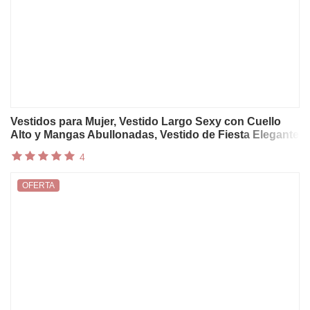
Vestidos para Mujer, Vestido Largo Sexy con Cuello
Alto y Mangas Abullonadas, Vestido de Fiesta Elegante
con Estampado Floral y Volantes para Primavera,
4
Vestido Boho Ajustado para Verano
OFERTA