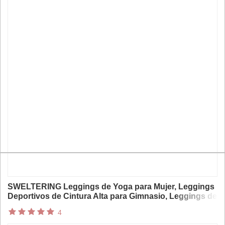
SWELTERING Leggings de Yoga para Mujer, Leggings
Deportivos de Cintura Alta para Gimnasio, Leggings de
Fitness con Efecto Levanta Glúteos, Leggings
4
Ajustados para Entrenamiento y Running