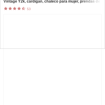
Vintage Y2k, cárdigan, chaleco para mujer, prendas de
vestir exteriores holgadas elegantes Vsets
53