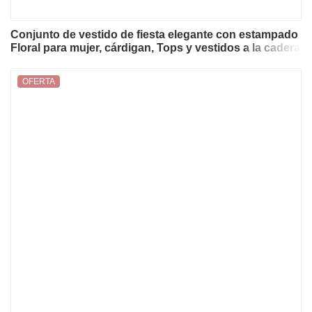
Conjunto de vestido de fiesta elegante con estampado
Floral para mujer, cárdigan, Tops y vestidos a la cadera
envueltos, traje elegante para mujer, vestido de noche
con manga acampanada
OFERTA