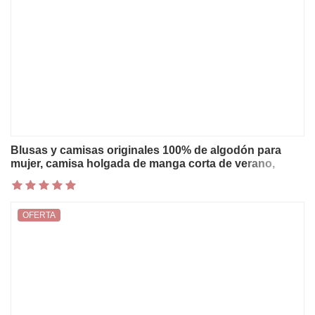
Blusas y camisas originales 100% de algodón para
mujer, camisa holgada de manga corta de verano,
nuevas camisas informales coreanas, ropa informal
para mujer
OFERTA