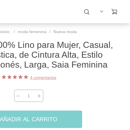
nicio.
/
moda femenina
/
Nueva moda
00% Lino para Mujer, Casual,
tica, de Cintura Alta, Estilo
onés, Larga, Saia Feminina
4 comentarios
−
+
AÑADIR AL CARRITO