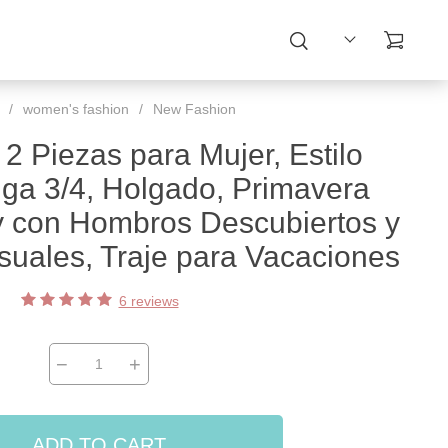
/
women's fashion
/
New Fashion
2 Piezas para Mujer, Estilo
ga 3/4, Holgado, Primavera
y con Hombros Descubiertos y
uales, Traje para Vacaciones
6 reviews
−
+
ADD TO CART