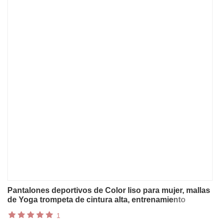
Pantalones deportivos de Color liso para mujer, mallas
de Yoga trompeta de cintura alta, entrenamiento
acampanado con bolsillos, pantalones de baile
1
sueltos, pierna ancha