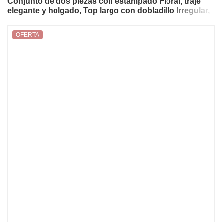
Conjunto de dos piezas con estampado Floral, traje
elegante y holgado, Top largo con dobladillo Irregular,
pantalones de pierna ancha
OFERTA