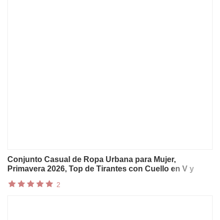
Conjunto Casual de Ropa Urbana para Mujer,
Primavera 2026, Top de Tirantes con Cuello en V y
Hombros Descubiertos + Pantalones Anchos de
2
Cintura Alta, Conjunto Chic de Lino para Verano