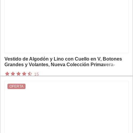
Vestido de Algodón y Lino con Cuello en V, Botones
Grandes y Volantes, Nueva Colección Primavera-
Verano 2026, Estilo Europeo y Americano, para Venta
15
Transfronteriza en Amazon
OFERTA