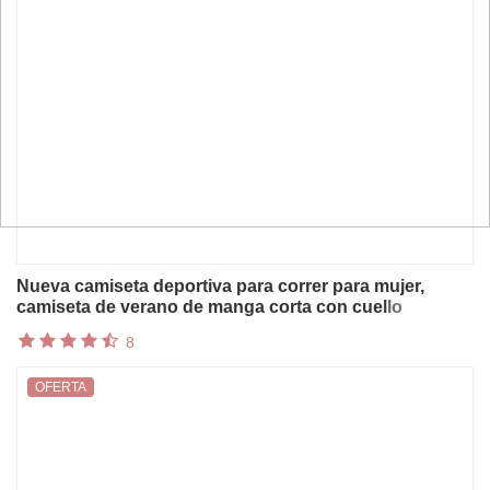
Nueva camiseta deportiva para correr para mujer,
camiseta de verano de manga corta con cuello
redondo, transpirable, elástica, para gimnasio, Yoga,
8
Fitness, camiseta activa ajustada
OFERTA