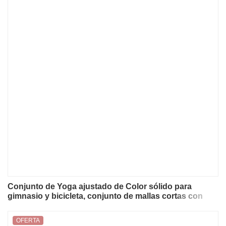
Conjunto de Yoga ajustado de Color sólido para
gimnasio y bicicleta, conjunto de mallas cortas con
tirantes cruzados en la espalda, Sujetador deportivo,
traje de gimnasio para mujer, chándal atlético, 2 piezas
OFERTA