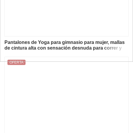
Pantalones de Yoga para gimnasio para mujer, mallas
de cintura alta con sensación desnuda para correr y
ciclismo, pantalones deportivos transpirables elásticos
sin costuras para Fitness y Yoga 👖
OFERTA