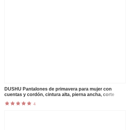
DUSHU Pantalones de primavera para mujer con
cuentas y cordón, cintura alta, pierna ancha, corte
recto, estilo casual, minimalista, estilo urbano, ajuste
4
holgado