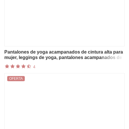
Pantalones de yoga acampanados de cintura alta para
mujer, leggings de yoga, pantalones acampanados de
ocio, pantalones largos de yoga para danza y ejercicio,
4
pantalones acampanados tipo campana.
OFERTA