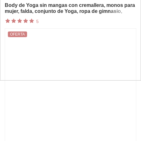
Body de Yoga sin mangas con cremallera, monos para
mujer, falda, conjunto de Yoga, ropa de gimnasio,
chándal de entrenamiento de realce, mono de Fitness
5
para baile
OFERTA