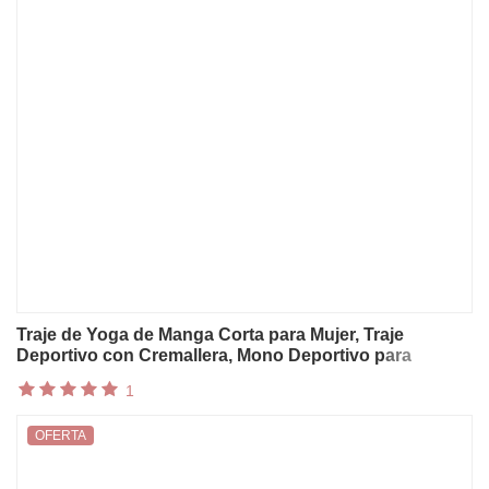
Traje de Yoga de Manga Corta para Mujer, Traje
Deportivo con Cremallera, Mono Deportivo para
Gimnasio, Ejercicio de Alta Intensidad, Traje Ajustado
1
de una Pieza
OFERTA