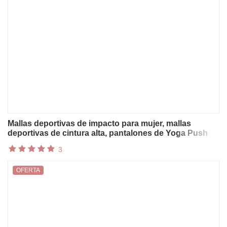
Mallas deportivas de impacto para mujer, mallas
deportivas de cintura alta, pantalones de Yoga Push
Up, ropa de gimnasio, mallas de entrenamiento
3
deportivo para correr y ciclismo
OFERTA