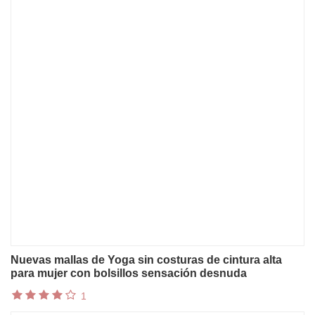
Nuevas mallas de Yoga sin costuras de cintura alta
para mujer con bolsillos sensación desnuda
pantalones deportivos ajustados para correr
1
entrenamiento baile cadera pantalones de mujer