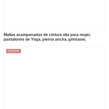
Mallas acampanadas de cintura alta para mujer,
pantalones de Yoga, pierna ancha, gimnasio,
entrenamiento, correr, Fitness, deportes, pantalones
acampanados, pantalones de baile latino
OFERTA