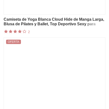
Camiseta de Yoga Blanca Cloud Hide de Manga Larga,
Blusa de Pilates y Ballet, Top Deportivo Sexy para
Mujer, Camiseta de Gimnasio, Fitness, Running y
2
Entrenamiento
OFERTA