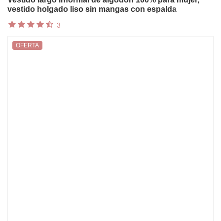
vestido holgado liso sin mangas con espalda
descubierta, ropa de calle elegante para mujer,
3
Vestidos
OFERTA