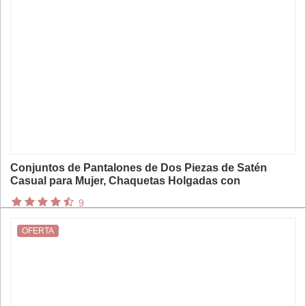
Conjuntos de Pantalones de Dos Piezas de Satén
Casual para Mujer, Chaquetas Holgadas con
Cremallera de Manga Larga, Pantalones Largos de
9
Pierna Ancha, Nuevos Trajes Sólidos para Dama 2026
OFERTA