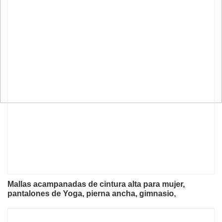
Mallas acampanadas de cintura alta para mujer,
pantalones de Yoga, pierna ancha, gimnasio,
entrenamiento, correr, Fitness, deportes, pantalones
acampanados, pantalones de baile latino