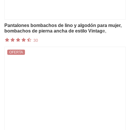
Pantalones bombachos de lino y algodón para mujer,
bombachos de pierna ancha de estilo Vintage,
elegantes, de longitud completa, con cintura elástica
30
sólida, S-5XL primavera y verano, 2023
OFERTA