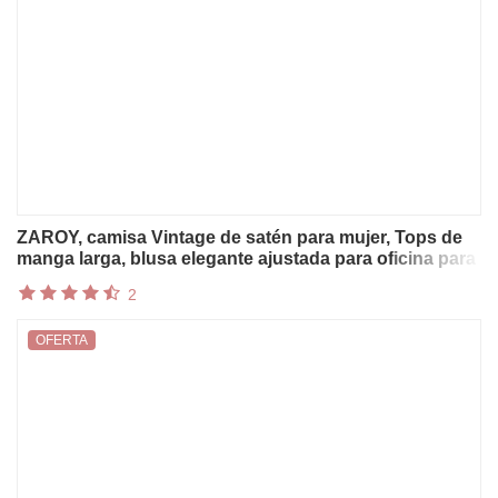
ZAROY, camisa Vintage de satén para mujer, Tops de
manga larga, blusa elegante ajustada para oficina para
mujer, camisa con estampado de Cachemira real para
2
mujer, ropa para mujer
OFERTA