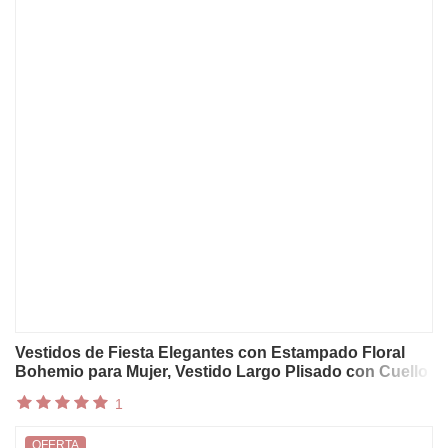
Vestidos de Fiesta Elegantes con Estampado Floral
Bohemio para Mujer, Vestido Largo Plisado con Cuello
en V y Cintura Alta, Sexy, para Primavera, Verano,
1
Vacaciones, Sin Mangas
OFERTA