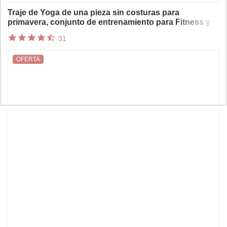
Traje de Yoga de una pieza sin costuras para
primavera, conjunto de entrenamiento para Fitness y
estiramiento del vientre, mono elástico, ropa de
31
gimnasio, ropa deportiva de realce
OFERTA