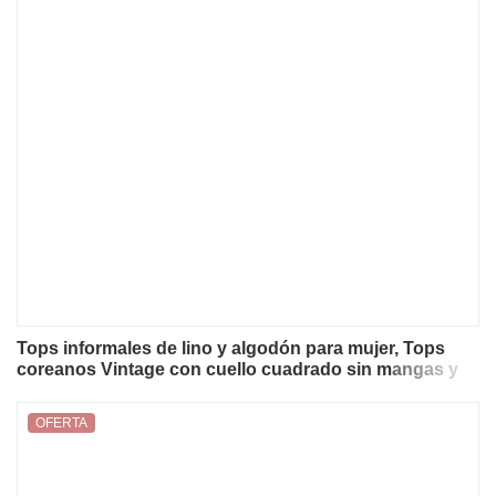
Tops informales de lino y algodón para mujer, Tops
coreanos Vintage con cuello cuadrado sin mangas y
botones en la espalda, ropa de calle Sexy, verano 2025
OFERTA