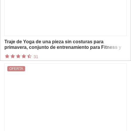
Traje de Yoga de una pieza sin costuras para
primavera, conjunto de entrenamiento para Fitness y
estiramiento del vientre, mono elástico, ropa de
31
gimnasio, ropa deportiva de realce
OFERTA