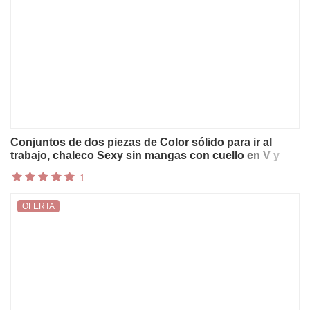
Conjuntos de dos piezas de Color sólido para ir al
trabajo, chaleco Sexy sin mangas con cuello en V y
pantalones de pierna ancha, traje de vacaciones
1
ajustado elegante para mujer
OFERTA