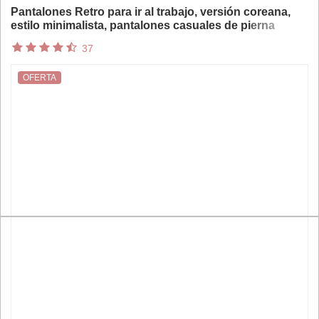
Pantalones Retro para ir al trabajo, versión coreana,
estilo minimalista, pantalones casuales de pierna
ancha de lino y algodón, pierna recta holgada para
37
mujer
OFERTA