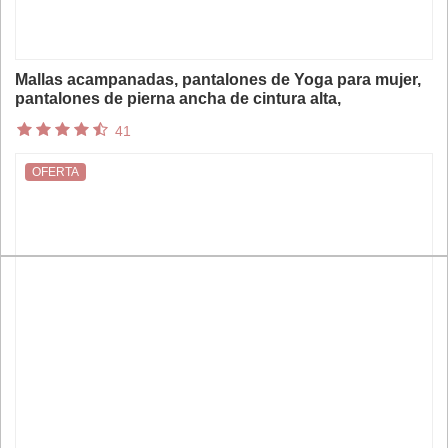
Mallas acampanadas, pantalones de Yoga para mujer,
pantalones de pierna ancha de cintura alta,
entrenamiento de gimnasio para mujer, pantalones
41
deportivos acampanados, pantalones de baile latino
OFERTA