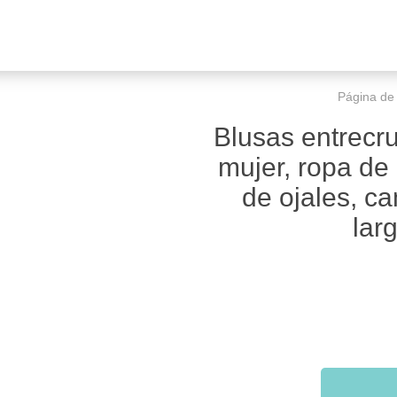
Página de i
Blusas entrecr
mujer, ropa de
de ojales, c
lar