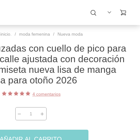
nicio.
/
moda femenina
/
Nueva moda
uzadas con cuello de pico para
 calle ajustada con decoración
amiseta nueva lisa de manga
ga para otoño 2026
4 comentarios
−
+
AÑADIR AL CARRITO